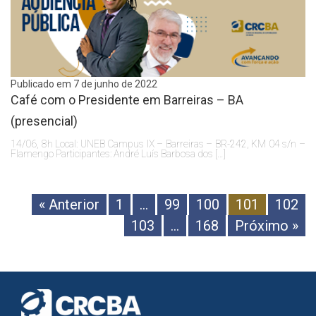
Publicado em 7 de junho de 2022
Café com o Presidente em Barreiras – BA
(presencial)
14/06, 8h Local: UNEB Campus IX – Barreiras – BR-242, KM 04 s/n –
Flamengo Participantes: André Luís Barbosa dos […]
« Anterior
1
…
99
100
101
102
103
…
168
Próximo »