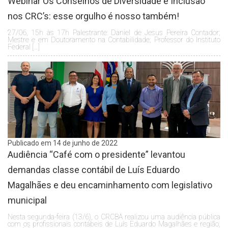
Webinar Os Conselhos de Diversidade e Inclusão
nos CRC’s: esse orgulho é nosso também!
27/06, 15h às 17h Palestrante: Daniel de Jesus Pereira Contador;
Mestre e em Doutoramento na Contabilidade; Professor do Instituto
Federal […]
Publicado em 14 de junho de 2022
Audiência “Café com o presidente” levantou
demandas classe contábil de Luís Eduardo
Magalhães e deu encaminhamento com legislativo
municipal
Nesta segunda-feira (13/6), o CRCBA realizou uma audiência pública
com os profissionais contábeis de Luís Eduardo Magalhães e região,