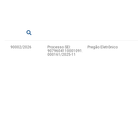
90002/2026
Processo SEI:
Pregão Eletrônico
9079604110001091.
000161/2025-11