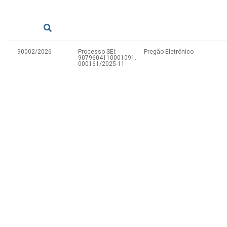
90002/2026
Processo SEI:
Pregão Eletrônico
9079604110001091.
000161/2025-11