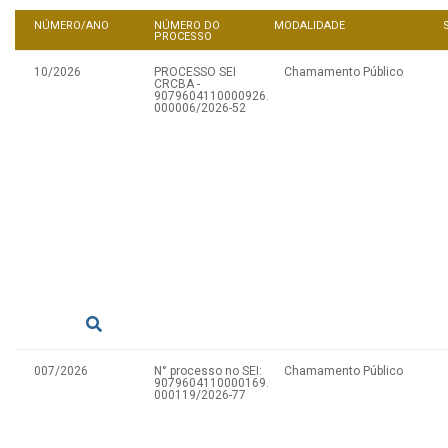
NÚMERO/ANO
NÚMERO DO
MODALIDADE
PROCESSO
10/2026
PROCESSO SEI
Chamamento Público
CRCBA -
9079604110000926.
000006/2026-52
007/2026
N° processo no SEI:
Chamamento Público
9079604110000169.
000119/2026-77