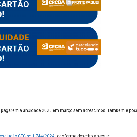
ue pagarem a anuidade 2025 em março sem acréscimos. Também é possí
esolução CFC nº 1.744/2024
, conforme descrito a seguir: