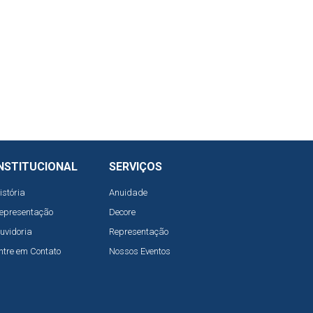
NSTITUCIONAL
SERVIÇOS
istória
Anuidade
epresentação
Decore
uvidoria
Representação
ntre em Contato
Nossos Eventos