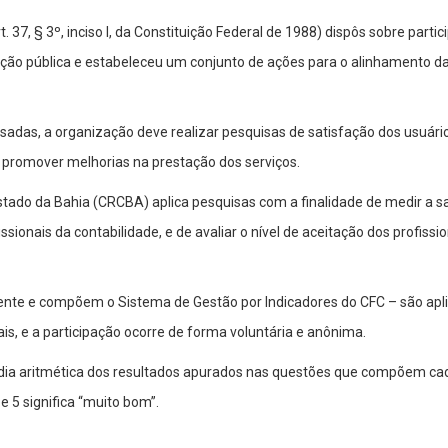
 37, § 3º, inciso I, da Constituição Federal de 1988) dispôs sobre parti
ação pública e estabeleceu um conjunto de ações para o alinhamento da
essadas, a organização deve realizar pesquisas de satisfação dos usu
ra promover melhorias na prestação dos serviços.
tado da Bahia (CRCBA) aplica pesquisas com a finalidade de medir a sa
ssionais da contabilidade, e de avaliar o nível de aceitação dos profiss
ente e compõem o Sistema de Gestão por Indicadores do CFC – são apli
ais, e a participação ocorre de forma voluntária e anônima.
édia aritmética dos resultados apurados nas questões que compõem ca
e 5 significa “muito bom”.