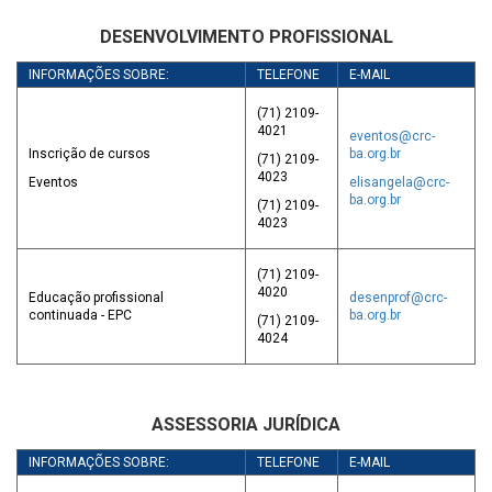
DESENVOLVIMENTO PROFISSIONAL
INFORMAÇÕES SOBRE:
TELEFONE
E-MAIL
(71) 2109-
4021
eventos@crc-
Inscrição de cursos
ba.org.br
(71) 2109-
4023
Eventos
elisangela@crc-
ba.org.br
(71) 2109-
4023
(71) 2109-
4020
Educação profissional
desenprof@crc-
continuada - EPC
ba.org.br
(71) 2109-
4024
ASSESSORIA JURÍDICA
INFORMAÇÕES SOBRE:
TELEFONE
E-MAIL