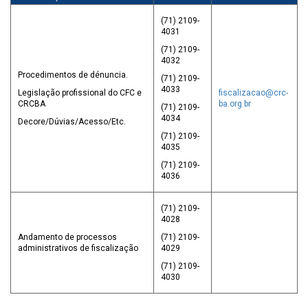
(71) 2109-
4031
(71) 2109-
4032
Procedimentos de dénuncia.
(71) 2109-
4033
Legislação profissional do CFC e
fiscalizacao@crc-
CRCBA
ba.org.br
(71) 2109-
4034
Decore/Dúvias/Acesso/Etc.
(71) 2109-
4035
(71) 2109-
4036
(71) 2109-
4028
Andamento de processos
(71) 2109-
administrativos de fiscalização
4029
(71) 2109-
4030