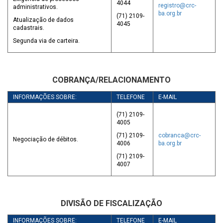
4044
registro@crc-
administrativos.
ba.org.br
(71) 2109-
Atualização de dados
4045
cadastrais.
Segunda via de carteira.
COBRANÇA/RELACIONAMENTO
INFORMAÇÕES SOBRE:
TELEFONE
E-MAIL
(71) 2109-
4005
(71) 2109-
cobranca@crc-
Negociação de débitos.
4006
ba.org.br
(71) 2109-
4007
DIVISÃO DE FISCALIZAÇÃO
INFORMAÇÕES SOBRE:
TELEFONE
E-MAIL