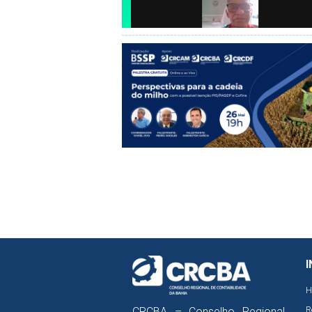
I
H
R
CRCBA – Conselho Regional