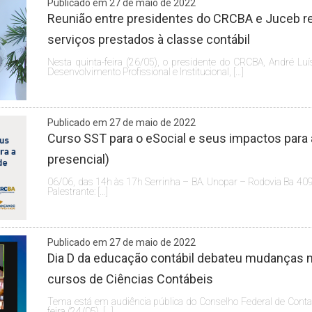
Publicado em 27 de maio de 2022
Reunião entre presidentes do CRCBA e Juceb ref
serviços prestados à classe contábil
Nesta quinta-feira (26/05), o presidente do CRCBA, André Luí
Desenvolvimento Profissional e Institucional, […]
Publicado em 27 de maio de 2022
Curso SST para o eSocial e seus impactos para 
presencial)
06/06, das 14h às 17h Serrinha – BA. Unopar – Rodovia Ba 409
Palestrante: […]
Publicado em 27 de maio de 2022
Dia D da educação contábil debateu mudanças n
cursos de Ciências Contábeis
Tema está em audiência pública do Conselho Federal de Contabi
feira (24/05), […]