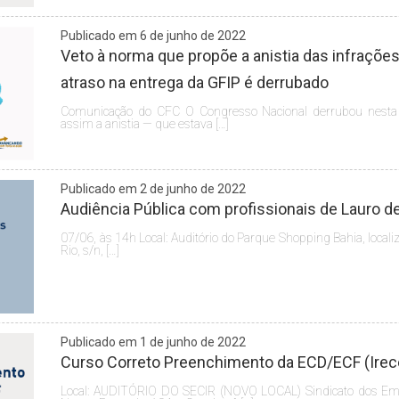
Publicado em 6 de junho de 2022
Veto à norma que propõe a anistia das infrações
atraso na entrega da GFIP é derrubado
Comunicação do CFC O Congresso Nacional derrubou nesta te
assim a anistia — que estava […]
Publicado em 2 de junho de 2022
Audiência Pública com profissionais de Lauro de
07/06, às 14h Local: Auditório do Parque Shopping Bahia, locali
Rio, s/n, […]
Publicado em 1 de junho de 2022
Curso Correto Preenchimento da ECD/ECF (Irecê
Local: AUDITÓRIO DO SECIR (NOVO LOCAL) Sindicato dos Em