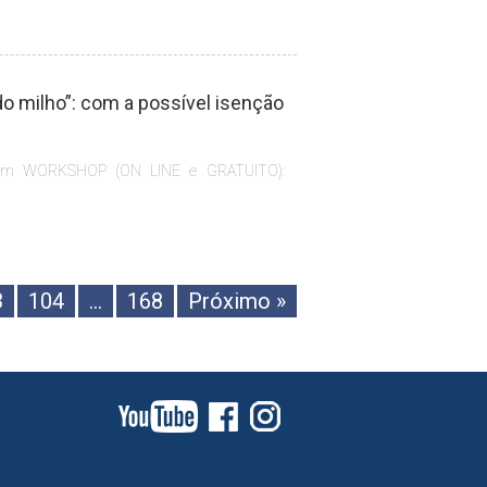
do milho”: com a possível isenção
rá um WORKSHOP (ON LINE e GRATUITO):
3
104
…
168
Próximo »