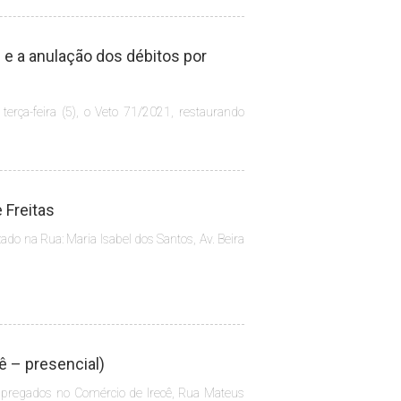
 e a anulação dos débitos por
rça-feira (5), o Veto 71/2021, restaurando
 Freitas
zado na Rua: Maria Isabel dos Santos, Av. Beira
 – presencial)
pregados no Comércio de Irecê, Rua Mateus