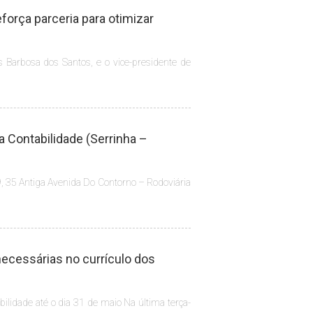
orça parceria para otimizar
s Barbosa dos Santos, e o vice-presidente de
a Contabilidade (Serrinha –
, 35 Antiga Avenida Do Contorno – Rodoviária
ecessárias no currículo dos
lidade até o dia 31 de maio Na última terça-