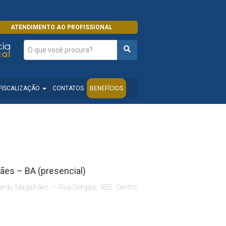
ATENDIMENTO AO PROFISSIONAL
FISCALIZAÇÃO
CONTATOS
BENEFÍCIOS
ães – BA (presencial)
uardo Magalhães. – Rua Sergipe, 985, Centro,