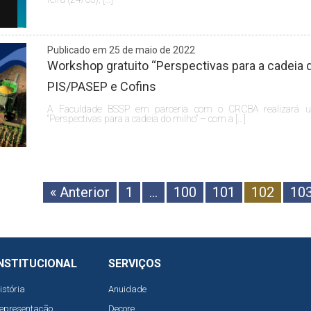
Publicado em 25 de maio de 2022
Workshop gratuito “Perspectivas para a cadeia 
PIS/PASEP e Cofins
A Faculdade BSSP em parceria com o CRCBA realiza
“Perspectivas para a cadeia do milho” – com a […]
« Anterior
1
…
100
101
102
10
NSTITUCIONAL
SERVIÇOS
istória
Anuidade
epresentação
Decore