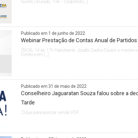
Nunes Dourado, 104 – Coopirecê […]
Publicado em 1 de junho de 2022
Webinar Prestação de Contas Anual de Partidos
09/06, 14 às 17h Palestrante: Josafá Coelho Doutor e mestre e
Direito e em […]
Publicado em 31 de maio de 2022
Conselheiro Jaguaratan Souza falou sobre a decl
Tarde
Clique para acessar versão PDF.