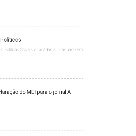
 Políticos
m Políticas Sociais e Cidadania; Graduado em
aração do MEI para o jornal A