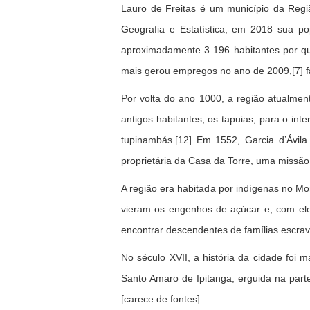
Lauro de Freitas é um município da Região
Geografia e Estatística, em 2018 sua p
aproximadamente 3 196 habitantes por qu
mais gerou empregos no ano de 2009,[7] f
Por volta do ano 1000, a região atualmen
antigos habitantes, os tapuias, para o in
tupinambás.[12] Em 1552, Garcia d’Ávila r
proprietária da Casa da Torre, uma missão 
A região era habitada por indígenas no M
vieram os engenhos de açúcar e, com eles
encontrar descendentes de famílias escrav
No século XVII, a história da cidade foi
Santo Amaro de Ipitanga, erguida na parte 
[carece de fontes]