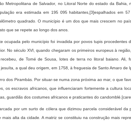
 Metropolitana de Salvador, no Litoral Norte do estado da Bahia, no
opulação era estimada em 195 095 habitantes,[3]espalhados em 57 
ilômetro quadrado. O município é um dos que mais crescem no país 
ato que se repete ao longo dos anos.
te ocupada pelo município foi invadida por povos tupis procedentes
terior. No século XVI, quando chegaram os primeiros europeus à regiã
ecebeu, de Tomé de Sousa, lotes de terra no litoral baiano. Ali, fo
jesuíta, a qual deu origem, em 1758, à freguesia de Santo Amaro de Ip
orro dos Pirambás. Por situar-se numa zona próxima ao mar, o que fav
, os escravos africanos, que influenciaram fortemente a cultura loca
as, guardiãs dos costumes africanos e praticantes do candomblé.[care
 marcada por um surto de cólera que dizimou parcela considerável da 
mais alta da cidade. A matriz se constituiu na construção mais repre