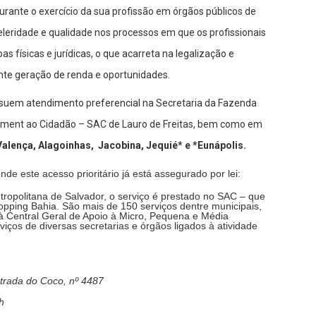
durante o exercício da sua profissão em órgãos públicos de
celeridade e qualidade nos processos em que os profissionais
s físicas e jurídicas, o que acarreta na legalização e
nte geração de renda e oportunidades.
ssuem atendimento preferencial na Secretaria da Fazenda
diment ao Cidadão – SAC de Lauro de Freitas, bem como em
Valença, Alagoinhas, Jacobina, Jequié* e *Eunápolis.
de este acesso prioritário já está assegurado por lei:
tropolitana de Salvador, o serviço é prestado no SAC – que
opping Bahia. São mais de 150 serviços dentre municipais,
à Central Geral de Apoio à Micro, Pequena e Média
ços de diversas secretarias e órgãos ligados à atividade
trada do Coco, nº 4487
h