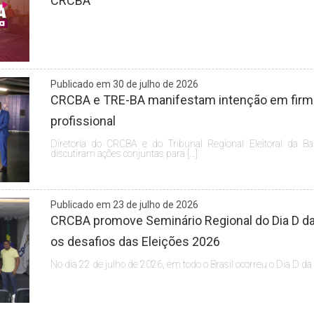
CRCBA
Publicado em 30 de julho de 2026
CRCBA e TRE-BA manifestam intenção em firmar
profissional
Diretoria do CRCBA e do Tribunal Regional Eleitoral da Ba
discutiram ações conjuntas para […]
Publicado em 23 de julho de 2026
CRCBA promove Seminário Regional do Dia D da 
os desafios das Eleições 2026
No dia 22 de julho de 2026, em todo o Brasil ocorreu o Dia D da