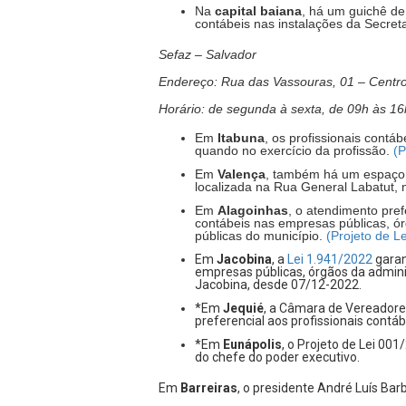
Na
capital baiana
, há um guichê de
contábeis nas instalações da Secret
Sefaz – Salvador
Endereço: Rua das Vassouras, 01 – Centr
Horário: de segunda à sexta, de 09h às 16
Em
Itabuna
, os profissionais contá
quando no exercício da profissão.
(P
Em
Valença
, também há um espaço e
localizada na Rua General Labatut, 
Em
Alagoinhas
, o atendimento pre
contábeis nas empresas públicas, ór
públicas do município.
(Projeto de L
Em
Jacobina
, a
Lei 1.941/2022
garan
empresas públicas, órgãos da admini
Jacobina, desde 07/12-2022.
*Em
Jequié
, a Câmara de Vereadore
preferencial aos profissionais contáb
*Em
Eunápolis
, o Projeto de Lei 00
do chefe do poder executivo.
Em
Barreiras
, o presidente André Luís Bar