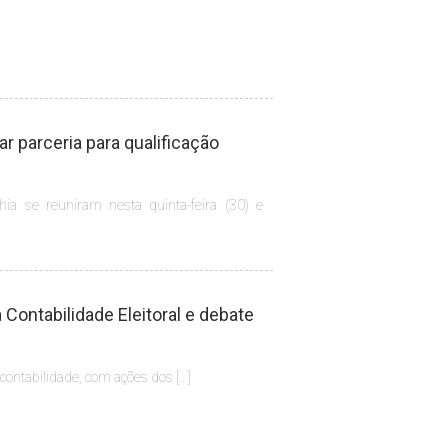
 parceria para qualificação
hia se reuniram nesta quinta-feira (30) e
Contabilidade Eleitoral e debate
 contabilidade, com ações dos […]