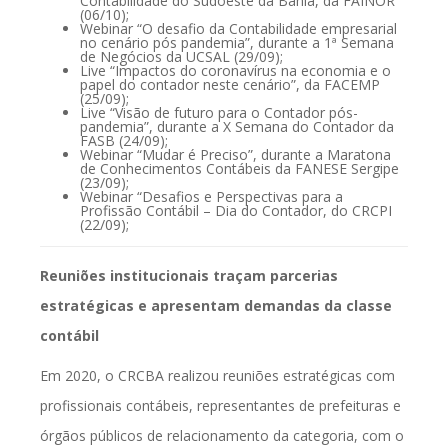
Contabilidade do Sudoeste da Bahia, da FAINOR
(06/10);
Webinar “O desafio da Contabilidade empresarial
no cenário pós pandemia”, durante a 1ª Semana
de Negócios da UCSAL (29/09);
Live “Impactos do coronavírus na economia e o
papel do contador neste cenário”, da FACEMP
(25/09);
Live “Visão de futuro para o Contador pós-
pandemia”, durante a X Semana do Contador da
FASB (24/09);
Webinar “Mudar é Preciso”, durante a Maratona
de Conhecimentos Contábeis da FANESE Sergipe
(23/09);
Webinar “Desafios e Perspectivas para a
Profissão Contábil – Dia do Contador, do CRCPI
(22/09);
R
euniões institucionais traçam parcerias
estratégicas e apresentam demandas da classe
contábil
Em 2020, o CRCBA realizou reuniões estratégicas com
profissionais contábeis, representantes de prefeituras e
órgãos públicos de relacionamento da categoria, com o