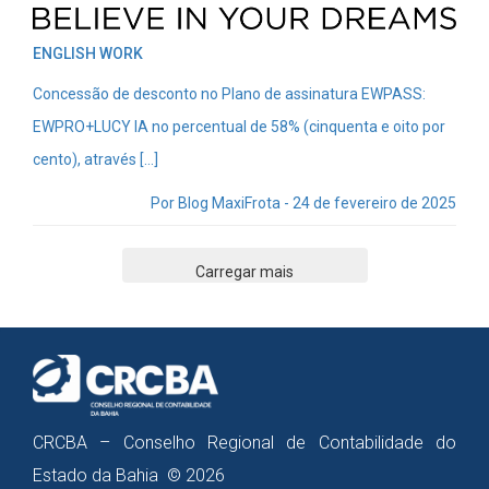
ENGLISH WORK
Concessão de desconto no Plano de assinatura EWPASS:
EWPRO+LUCY IA no percentual de 58% (cinquenta e oito por
cento), através […]
Por Blog MaxiFrota - 24 de fevereiro de 2025
Carregar mais
CRCBA – Conselho Regional de Contabilidade do
Estado da Bahia © 2026