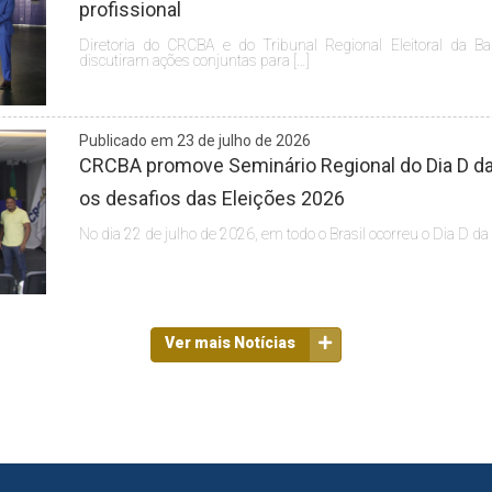
profissional
Diretoria do CRCBA e do Tribunal Regional Eleitoral da Ba
discutiram ações conjuntas para […]
Publicado em 23 de julho de 2026
CRCBA promove Seminário Regional do Dia D da 
os desafios das Eleições 2026
No dia 22 de julho de 2026, em todo o Brasil ocorreu o Dia D da
Ver mais Notícias