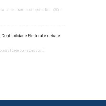
hia se reuniram nesta quinta-feira (30) e
Contabilidade Eleitoral e debate
 contabilidade, com ações dos […]