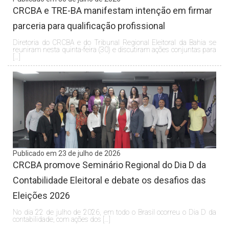
CRCBA e TRE-BA manifestam intenção em firmar
parceria para qualificação profissional
Diretoria do CRCBA e do Tribunal Regional Eleitoral da Bahia se
reuniram nesta quinta-feira (30) e discutiram ações conjuntas para
[…]
Publicado em 23 de julho de 2026
CRCBA promove Seminário Regional do Dia D da
Contabilidade Eleitoral e debate os desafios das
Eleições 2026
No dia 22 de julho de 2026, em todo o Brasil ocorreu o Dia D da
contabilidade, com ações dos […]