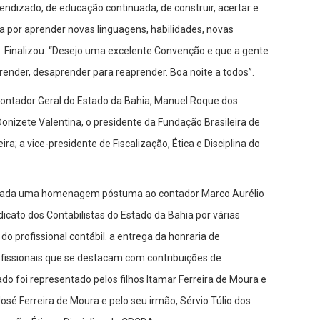
rendizado, de educação continuada, de construir, acertar e
 por aprender novas linguagens, habilidades, novas
. Finalizou. “Desejo uma excelente Convenção e que a gente
ender, desaprender para reaprender. Boa noite a todos”.
Contador Geral do Estado da Bahia, Manuel Roque dos
Donizete Valentina, o presidente da Fundação Brasileira de
ra; a vice-presidente de Fiscalização, Ética e Disciplina do
alizada uma homenagem póstuma ao contador Marco Aurélio
icato dos Contabilistas do Estado da Bahia por várias
o profissional contábil. a entrega da honraria de
ofissionais que se destacam com contribuições de
do foi representado pelos filhos Itamar Ferreira de Moura e
José Ferreira de Moura e pelo seu irmão, Sérvio Túlio dos