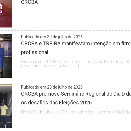
CRCBA
Publicado em 30 de julho de 2026
CRCBA e TRE-BA manifestam intenção em firmar
profissional
Diretoria do CRCBA e do Tribunal Regional Eleitoral da Ba
discutiram ações conjuntas para […]
Publicado em 23 de julho de 2026
CRCBA promove Seminário Regional do Dia D da 
os desafios das Eleições 2026
No dia 22 de julho de 2026, em todo o Brasil ocorreu o Dia D da