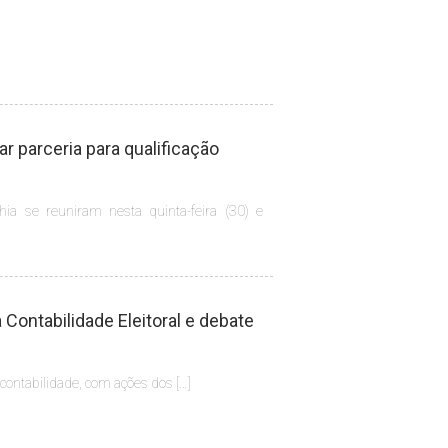
 parceria para qualificação
hia se reuniram nesta quinta-feira (30) e
Contabilidade Eleitoral e debate
 contabilidade, com ações dos […]