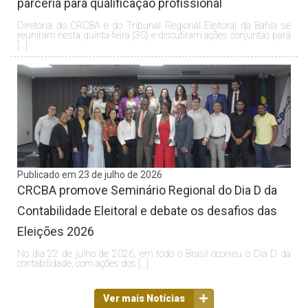
parceria para qualificação profissional
Diretoria do CRCBA e do Tribunal Regional Eleitoral da Bahia se
reuniram nesta quinta-feira (30) e discutiram ações conjuntas para
[…]
Publicado em 23 de julho de 2026
CRCBA promove Seminário Regional do Dia D da
Contabilidade Eleitoral e debate os desafios das
Eleições 2026
No dia 22 de julho de 2026, em todo o Brasil ocorreu o Dia D da
contabilidade, com ações dos […]
Ver mais Notícias