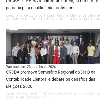
CRCBA e TRE-BA manifestam intenção em firmar
parceria para qualificação profissional
Diretoria do CRCBA e do Tribunal Regional Eleitoral da Bahia se
reuniram nesta quinta-feira (30) e discutiram ações conjuntas para
[…]
Publicado em 23 de julho de 2026
CRCBA promove Seminário Regional do Dia D da
Contabilidade Eleitoral e debate os desafios das
Eleições 2026
No dia 22 de julho de 2026, em todo o Brasil ocorreu o Dia D da
contabilidade, com ações dos […]