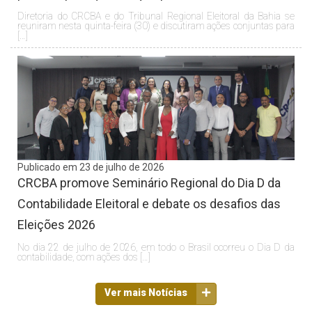
Diretoria do CRCBA e do Tribunal Regional Eleitoral da Bahia se
reuniram nesta quinta-feira (30) e discutiram ações conjuntas para
[…]
Publicado em 23 de julho de 2026
CRCBA promove Seminário Regional do Dia D da
Contabilidade Eleitoral e debate os desafios das
Eleições 2026
No dia 22 de julho de 2026, em todo o Brasil ocorreu o Dia D da
contabilidade, com ações dos […]
Ver mais Notícias