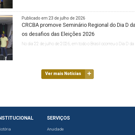
Publicado em 23 de julho de 2026
CRCBA promove Seminário Regional do Dia D da 
os desafios das Eleições 2026
No dia 22 de julho de 2026, em todo o Brasil ocorreu o Dia D da
Ver mais Notícias
NSTITUCIONAL
SERVIÇOS
istória
Anuidade