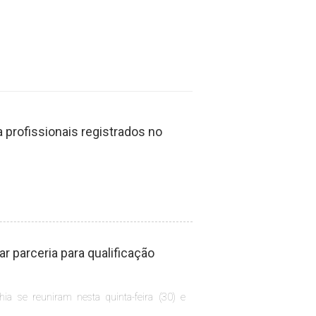
profissionais registrados no
 parceria para qualificação
hia se reuniram nesta quinta-feira (30) e