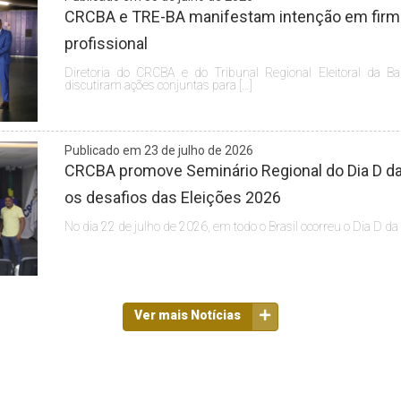
CRCBA e TRE-BA manifestam intenção em firmar
profissional
Diretoria do CRCBA e do Tribunal Regional Eleitoral da Ba
discutiram ações conjuntas para […]
Publicado em 23 de julho de 2026
CRCBA promove Seminário Regional do Dia D da 
os desafios das Eleições 2026
No dia 22 de julho de 2026, em todo o Brasil ocorreu o Dia D da
Ver mais Notícias