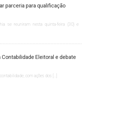
 parceria para qualificação
hia se reuniram nesta quinta-feira (30) e
Contabilidade Eleitoral e debate
 contabilidade, com ações dos […]