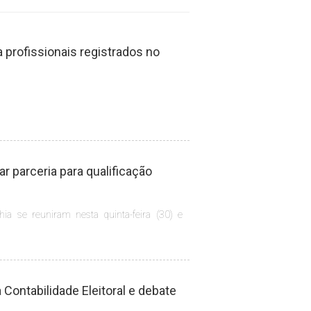
profissionais registrados no
 parceria para qualificação
hia se reuniram nesta quinta-feira (30) e
Contabilidade Eleitoral e debate