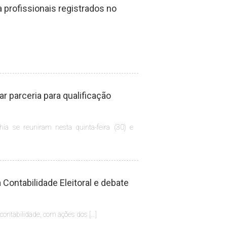
profissionais registrados no
 parceria para qualificação
hia se reuniram nesta quinta-feira (30) e
Contabilidade Eleitoral e debate
 contabilidade, com ações dos […]