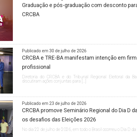
Graduação e pós-graduação com desconto para 
CRCBA
Publicado em 30 de julho de 2026
CRCBA e TRE-BA manifestam intenção em firmar
profissional
Diretoria do CRCBA e do Tribunal Regional Eleitoral da Ba
discutiram ações conjuntas para […]
Publicado em 23 de julho de 2026
CRCBA promove Seminário Regional do Dia D da 
os desafios das Eleições 2026
No dia 22 de julho de 2026, em todo o Brasil ocorreu o Dia D da