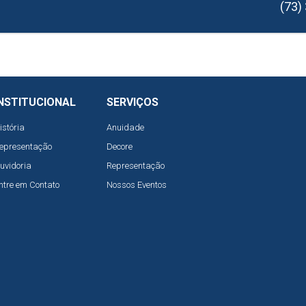
(73)
NSTITUCIONAL
SERVIÇOS
istória
Anuidade
epresentação
Decore
uvidoria
Representação
ntre em Contato
Nossos Eventos