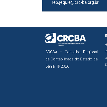
rep.jequie@crc-ba.org.br
I
H
R
CRCBA – Conselho Regional
O
de Contabilidade do Estado da
E
Bahia © 2026