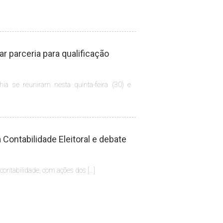
 parceria para qualificação
hia se reuniram nesta quinta-feira (30) e
Contabilidade Eleitoral e debate
 contabilidade, com ações dos […]