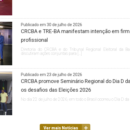
Publicado em 30 de julho de 2026
CRCBA e TRE-BA manifestam intenção em firmar
profissional
Diretoria do CRCBA e do Tribunal Regional Eleitoral da Ba
discutiram ações conjuntas para […]
Publicado em 23 de julho de 2026
CRCBA promove Seminário Regional do Dia D da 
os desafios das Eleições 2026
No dia 22 de julho de 2026, em todo o Brasil ocorreu o Dia D da
Ver mais Notícias