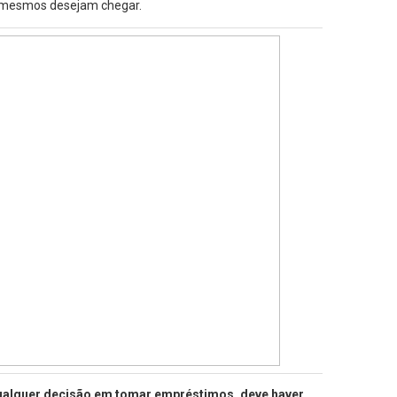
s mesmos desejam chegar.
 qualquer decisão em tomar empréstimos, deve haver