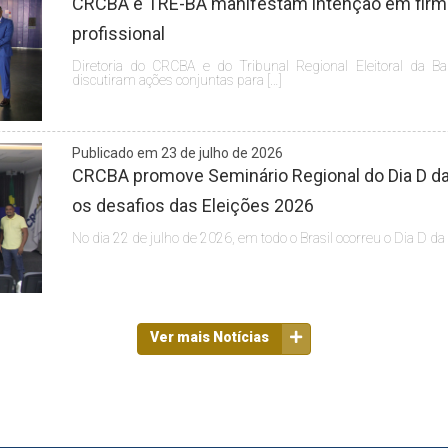
CRCBA e TRE-BA manifestam intenção em firmar
profissional
Diretoria do CRCBA e do Tribunal Regional Eleitoral da Ba
discutiram ações conjuntas para […]
Publicado em 23 de julho de 2026
CRCBA promove Seminário Regional do Dia D da 
os desafios das Eleições 2026
No dia 22 de julho de 2026, em todo o Brasil ocorreu o Dia D da
Ver mais Notícias