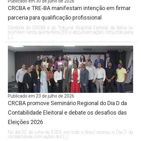
Publicado em 30 de julho de 2026
CRCBA e TRE-BA manifestam intenção em firmar
parceria para qualificação profissional
Diretoria do CRCBA e do Tribunal Regional Eleitoral da Bahia se
reuniram nesta quinta-feira (30) e discutiram ações conjuntas para
[…]
Publicado em 23 de julho de 2026
CRCBA promove Seminário Regional do Dia D da
Contabilidade Eleitoral e debate os desafios das
Eleições 2026
No dia 22 de julho de 2026, em todo o Brasil ocorreu o Dia D da
contabilidade, com ações dos […]