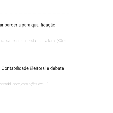
 parceria para qualificação
hia se reuniram nesta quinta-feira (30) e
Contabilidade Eleitoral e debate
 contabilidade, com ações dos […]