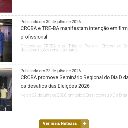
Publicado em 30 de julho de 2026
CRCBA e TRE-BA manifestam intenção em firmar
profissional
Diretoria do CRCBA e do Tribunal Regional Eleitoral da Ba
discutiram ações conjuntas para […]
Publicado em 23 de julho de 2026
CRCBA promove Seminário Regional do Dia D da 
os desafios das Eleições 2026
No dia 22 de julho de 2026, em todo o Brasil ocorreu o Dia D da
Ver mais Notícias