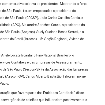
se comemorativa coletiva de presidentes. Mostrando a força
do de São Paulo, foram empossados o presidente do
do de São Paulo (CRCSP), João Carlos Castilho Garcia; o
ilidade (APC), Alexandre Sanches Garcia; a presidente da
 de São Paulo (Apejesp), Suely Gualano Bossa Serrati, e a
ndente do Brasil (Ibracon) – 5ª Seção Regional, Viviene de
riele Locatelli cantar o Hino Nacional Brasileiro, o
Serviços Contábeis e das Empresas de Assessoramento,
ado de São Paulo (Sescon-SP) e da Associação das Empresas
ulo (Aescon-SP), Carlos Alberto Baptistão, falou em nome
Paulo.
aboração que fazem parte das Entidades Contábeis”, disse
e convergência de opiniões que influenciam positivamente o