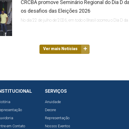
CRCBA promove Seminário Regional do Dia D da 
os desafios das Eleições 2026
No dia 22 de julho de 2026, em todo o Brasil ocorreu o Dia D da
Ver mais Notícias
NSTITUCIONAL
SERVIÇOS
istória
Anuidade
epresentação
Decore
uvidoria
Representação
ntre em Contato
Nossos Eventos