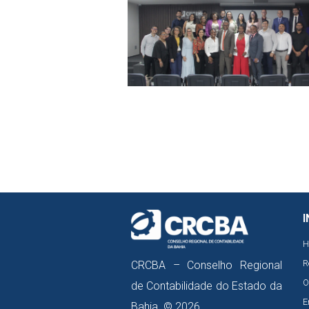
I
H
R
CRCBA – Conselho Regional
O
de Contabilidade do Estado da
E
Bahia © 2026