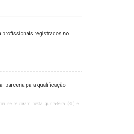
profissionais registrados no
 parceria para qualificação
hia se reuniram nesta quinta-feira (30) e