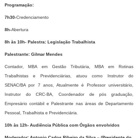
Programação:
7h30-
Credenciamento
8h-
Abertura
8h às 10h- Palestra:
L
egislação
T
rabalhista
Palestrante: G
ilmar Mendes
Contador, MBA em Gestão Tributária, MBA em Rotinas
Trabalhistas e Previdenciárias, atuou como Instrutor do
SENAC/BA por 7 anos, Atualmente é Professor universitário,
Instrutor do CRC-BA, Coordenador de pós graduação,
Empresário contábil e Palestrante nas áreas de Departamento
Pessoal, Trabalhista e Previdenciária.
10h às 12h- Audiência Pública
com
Órgãos envolvidos
Moderador: Antonio Carlos Ribeiro da Silva – (Presidente do