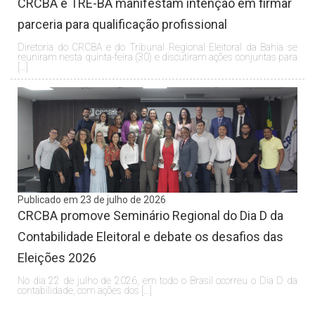
CRCBA e TRE-BA manifestam intenção em firmar
parceria para qualificação profissional
Diretoria do CRCBA e do Tribunal Regional Eleitoral da Bahia se
reuniram nesta quinta-feira (30) e discutiram ações conjuntas para
[…]
Publicado em 23 de julho de 2026
CRCBA promove Seminário Regional do Dia D da
Contabilidade Eleitoral e debate os desafios das
Eleições 2026
No dia 22 de julho de 2026, em todo o Brasil ocorreu o Dia D da
contabilidade, com ações dos […]