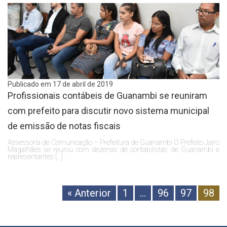
Publicado em 17 de abril de 2019
Profissionais contábeis de Guanambi se reuniram
com prefeito para discutir novo sistema municipal
de emissão de notas fiscais
Assessoria de Comunicação – Prefeitura de Guanambi O Prefeito Jairo
Magalhães se reuniu com dezenas de contabilistas de Guanambi e
representantes […]
« Anterior
1
…
96
97
98