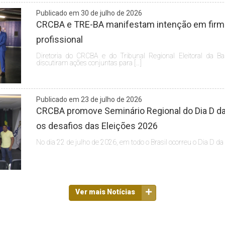
Publicado em 30 de julho de 2026
CRCBA e TRE-BA manifestam intenção em firmar
profissional
Diretoria do CRCBA e do Tribunal Regional Eleitoral da Ba
discutiram ações conjuntas para […]
Publicado em 23 de julho de 2026
CRCBA promove Seminário Regional do Dia D da 
os desafios das Eleições 2026
No dia 22 de julho de 2026, em todo o Brasil ocorreu o Dia D da
Ver mais Notícias