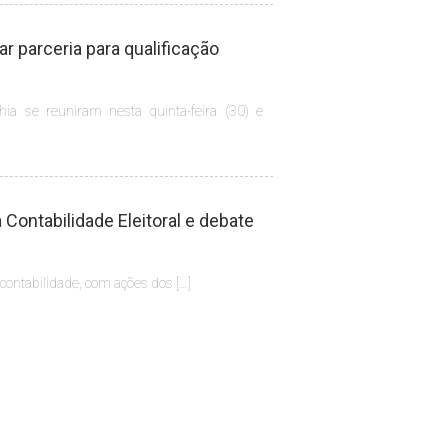
 parceria para qualificação
hia se reuniram nesta quinta-feira (30) e
Contabilidade Eleitoral e debate
 contabilidade, com ações dos […]