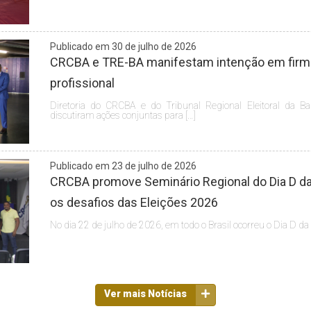
Publicado em 30 de julho de 2026
CRCBA e TRE-BA manifestam intenção em firmar
profissional
Diretoria do CRCBA e do Tribunal Regional Eleitoral da Ba
discutiram ações conjuntas para […]
Publicado em 23 de julho de 2026
CRCBA promove Seminário Regional do Dia D da 
os desafios das Eleições 2026
No dia 22 de julho de 2026, em todo o Brasil ocorreu o Dia D da
Ver mais Notícias