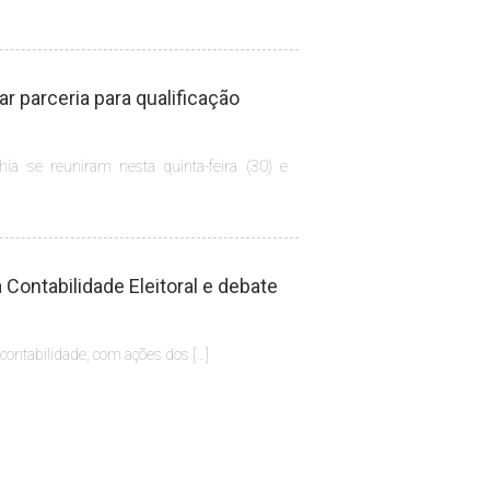
 parceria para qualificação
hia se reuniram nesta quinta-feira (30) e
Contabilidade Eleitoral e debate
 contabilidade, com ações dos […]