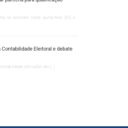
hia se reuniram nesta quinta-feira (30) e
Contabilidade Eleitoral e debate
 contabilidade, com ações dos […]