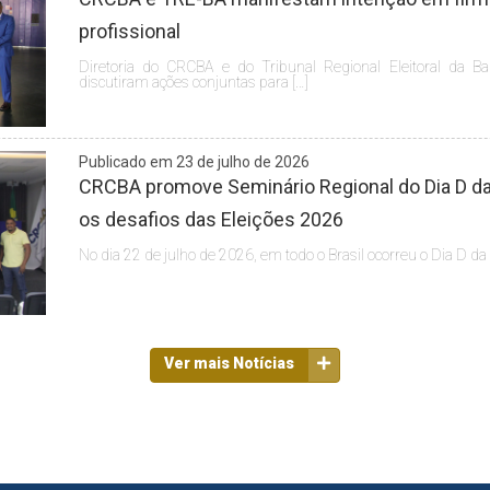
profissional
Diretoria do CRCBA e do Tribunal Regional Eleitoral da Ba
discutiram ações conjuntas para […]
Publicado em 23 de julho de 2026
CRCBA promove Seminário Regional do Dia D da 
os desafios das Eleições 2026
No dia 22 de julho de 2026, em todo o Brasil ocorreu o Dia D da
Ver mais Notícias