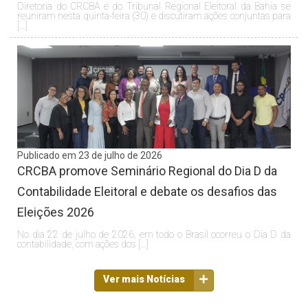
Diretoria do CRCBA e do Tribunal Regional Eleitoral da Bahia se
reuniram nesta quinta-feira (30) e discutiram ações conjuntas para
[…]
Publicado em 23 de julho de 2026
CRCBA promove Seminário Regional do Dia D da
Contabilidade Eleitoral e debate os desafios das
Eleições 2026
No dia 22 de julho de 2026, em todo o Brasil ocorreu o Dia D da
contabilidade, com ações dos […]
Ver mais Notícias