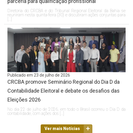
parceria para qualificação profissional
Diretoria do CRCBA e do Tribunal Regional Eleitoral da Bahia se
reuniram nesta quinta-feira (30) e discutiram ações conjuntas para
[…]
Publicado em 23 de julho de 2026
CRCBA promove Seminário Regional do Dia D da
Contabilidade Eleitoral e debate os desafios das
Eleições 2026
No dia 22 de julho de 2026, em todo o Brasil ocorreu o Dia D da
contabilidade, com ações dos […]
Ver mais Notícias