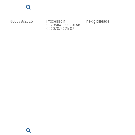
000078/2025
Processo nº
Inexigibilidade
9079604110000156.
000078/2025-87