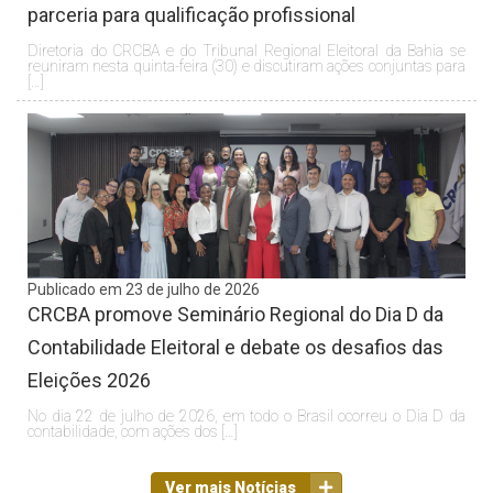
parceria para qualificação profissional
Diretoria do CRCBA e do Tribunal Regional Eleitoral da Bahia se
reuniram nesta quinta-feira (30) e discutiram ações conjuntas para
[…]
Publicado em 23 de julho de 2026
CRCBA promove Seminário Regional do Dia D da
Contabilidade Eleitoral e debate os desafios das
Eleições 2026
No dia 22 de julho de 2026, em todo o Brasil ocorreu o Dia D da
contabilidade, com ações dos […]
Ver mais Notícias