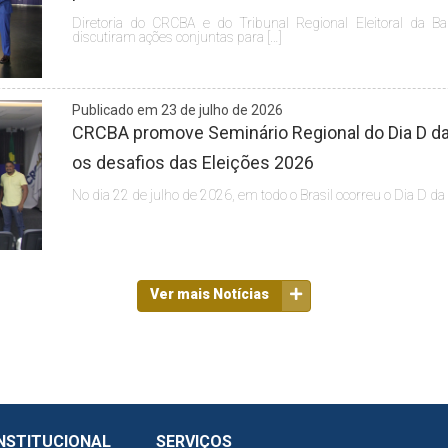
Diretoria do CRCBA e do Tribunal Regional Eleitoral da Ba
discutiram ações conjuntas para […]
Publicado em 23 de julho de 2026
CRCBA promove Seminário Regional do Dia D da 
os desafios das Eleições 2026
No dia 22 de julho de 2026, em todo o Brasil ocorreu o Dia D da
Ver mais Notícias
NSTITUCIONAL
SERVIÇOS