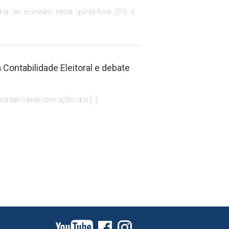
hia se reuniram nesta quinta-feira (30) e
Contabilidade Eleitoral e debate
 contabilidade, com ações dos […]