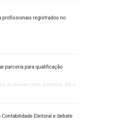
profissionais registrados no
 parceria para qualificação
hia se reuniram nesta quinta-feira (30) e
Contabilidade Eleitoral e debate