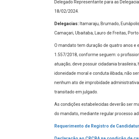
Delegado Representante para as Delegacias
18/02/2024.
Delegacias:
Itamaraju, Brumado, Eunápolis,
Camaçari, Ubaitaba, Lauro de Freitas, Port
O mandato tem duração de quatro anos e ex
1.557/2018, conforme seguem: o profission
atuação; deve possuir cidadania brasileira; 
idoneidade moral e conduta ilibada; não se
nenhum ato de improbidade administrativa
transitado em julgado.
As condições estabelecidas deverão ser ma
do mandato, mediante regular processo adm
Requerimento de Registro de Candidatu
Declaração ao CRCBA na condição de ca