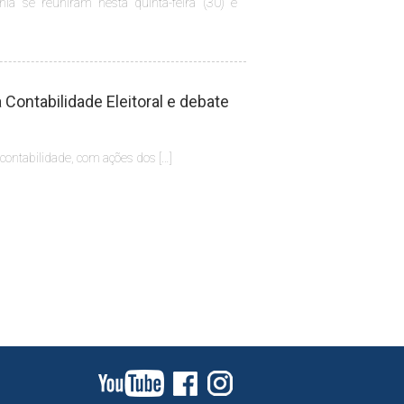
hia se reuniram nesta quinta-feira (30) e
Contabilidade Eleitoral e debate
 contabilidade, com ações dos […]