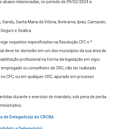
 abaixo relacionadas, no período de 09/02/2024 a
 Gandu, Santa Maria da Vitória, Ibotirama, Ipiaú, Camacan,
o Seguro e Seabra.
ige requisitos especificados na Resolução CFC n.º
al deve ter domicílio em um dos municípios da sua área de
habilitação profissional na forma da legislação em vigor;
r empregado ou conselheiro de CRC; não ter realizado
 no CFC; ou em qualquer CRC, apurado em processo
ntidas durante o exercício do mandato, sob pena de perda
inistrativo.
ra de Delegado(a) do CRCBA
ndidato a Delegado(a)