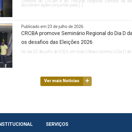
Diretoria do CRCBA e do Tribunal Regional Eleitoral da Ba
discutiram ações conjuntas para […]
Publicado em 23 de julho de 2026
CRCBA promove Seminário Regional do Dia D da 
os desafios das Eleições 2026
No dia 22 de julho de 2026, em todo o Brasil ocorreu o Dia D da
Ver mais Notícias
NSTITUCIONAL
SERVIÇOS