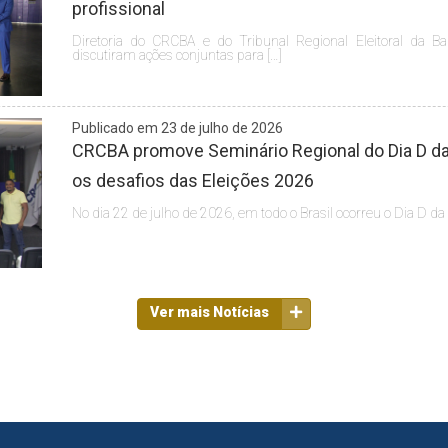
profissional
Diretoria do CRCBA e do Tribunal Regional Eleitoral da Ba
discutiram ações conjuntas para […]
Publicado em 23 de julho de 2026
CRCBA promove Seminário Regional do Dia D da 
os desafios das Eleições 2026
No dia 22 de julho de 2026, em todo o Brasil ocorreu o Dia D da
Ver mais Notícias