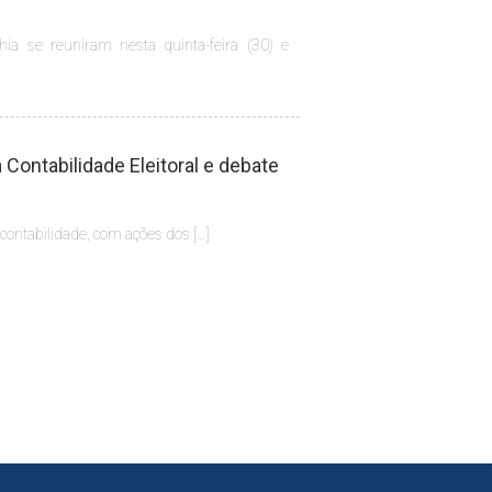
hia se reuniram nesta quinta-feira (30) e
Contabilidade Eleitoral e debate
 contabilidade, com ações dos […]