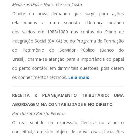
Medeiros
Dias e Nanci Correia Costa
Diante da nova
demanda que surge para ações
relacionadas a uma suposta diferença
advinda
d
os
saldos
em 1988/1989 nas contas d
o
Plano de
Integração Social (CAIXA) ou
do
Programa de Formação
do Patrimônio do Servidor Público (Banco do
Brasil)
,
chama-se atenção
para a
importância do papel
do perito cont
á
bil
em dirimir tais questões, pois detém
os conhecimentos técnicos.
Leia mais
RECEITA x PLANEJAMENTO TRIBUTÁRIO: UMA
ABORDAGEM NA CONTABILIDADE E NO DIREITO
Por Ubiratã Batista Pereira
O real sentido da expressão Receita no aspecto
conceitual, tem sido objeto de proveitosas discussões