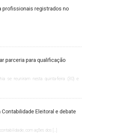
profissionais registrados no
 parceria para qualificação
hia se reuniram nesta quinta-feira (30) e
Contabilidade Eleitoral e debate
 contabilidade, com ações dos […]