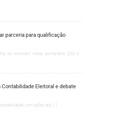
 parceria para qualificação
hia se reuniram nesta quinta-feira (30) e
Contabilidade Eleitoral e debate
 contabilidade, com ações dos […]