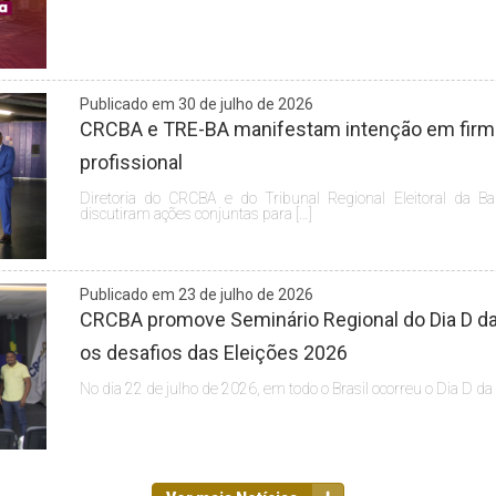
Publicado em 30 de julho de 2026
CRCBA e TRE-BA manifestam intenção em firmar
profissional
Diretoria do CRCBA e do Tribunal Regional Eleitoral da Ba
discutiram ações conjuntas para […]
Publicado em 23 de julho de 2026
CRCBA promove Seminário Regional do Dia D da 
os desafios das Eleições 2026
No dia 22 de julho de 2026, em todo o Brasil ocorreu o Dia D da