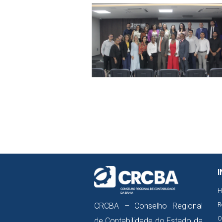
I
H
R
CRCBA – Conselho Regional
O
de Contabilidade do Estado da