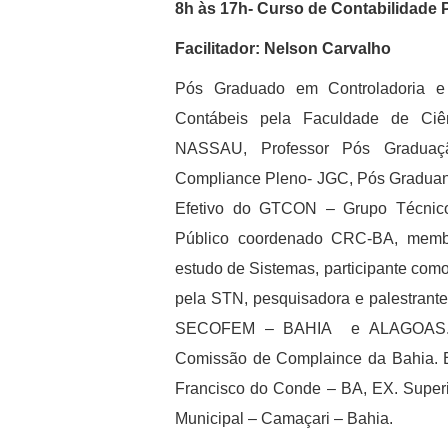
8h às 1
7
h- Curso de Contabilidade 
Facilitador:
Nelson Carvalho
Pós Graduado em Controladoria 
Contábeis pela Faculdade de C
NASSAU, Professor Pós Graduaç
Compliance Pleno- JGC, Pós Gradua
Efetivo do GTCON – Grupo Técnico
Público coordenado CRC-BA, memb
estudo de Sistemas, participante c
pela STN, pesquisadora e palestrant
SECOFEM – BAHIA e ALAGOAS. Mu
Comissão de Complaince da Bahia. E
Francisco do Conde – BA, EX. Superi
Municipal – Camaçari – Bahia.