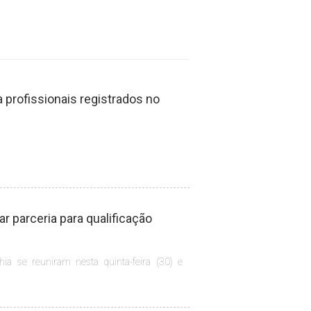
profissionais registrados no
 parceria para qualificação
hia se reuniram nesta quinta-feira (30) e