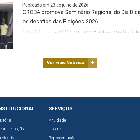
Publicado em 23 de julho de 2026
CRCBA promove Seminário Regional do Dia D da 
os desafios das Eleições 2026
No dia 22 de julho de 2026, em todo o Brasil ocorreu o Dia D da
Ver mais Notícias
NSTITUCIONAL
SERVIÇOS
istória
Anuidade
epresentação
Decore
uvidoria
Representação