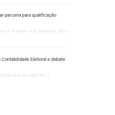
 parceria para qualificação
hia se reuniram nesta quinta-feira (30) e
Contabilidade Eleitoral e debate
 contabilidade, com ações dos […]