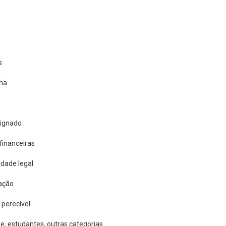
s
lha
signado
 financeiras
dade legal
bação
 perecível
de, estudantes, outras categorias