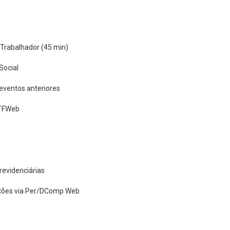
Trabalhador (45 min)
Social
 eventos anteriores
CTFWeb
revidenciárias
ções via Per/DComp Web