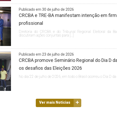
Publicado em 30 de julho de 2026
CRCBA e TRE-BA manifestam intenção em firmar
profissional
Diretoria do CRCBA e do Tribunal Regional Eleitoral da Ba
discutiram ações conjuntas para […]
Publicado em 23 de julho de 2026
CRCBA promove Seminário Regional do Dia D da 
os desafios das Eleições 2026
No dia 22 de julho de 2026, em todo o Brasil ocorreu o Dia D da
Ver mais Notícias