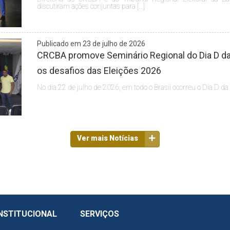
discutiram ações conjuntas para […]
Publicado em 23 de julho de 2026
CRCBA promove Seminário Regional do Dia D da 
os desafios das Eleições 2026
No dia 22 de julho de 2026, em todo o Brasil ocorreu o Dia D da
Ver mais Notícias
NSTITUCIONAL
SERVIÇOS