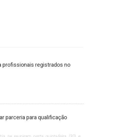
profissionais registrados no
 parceria para qualificação
hia se reuniram nesta quinta-feira (30) e