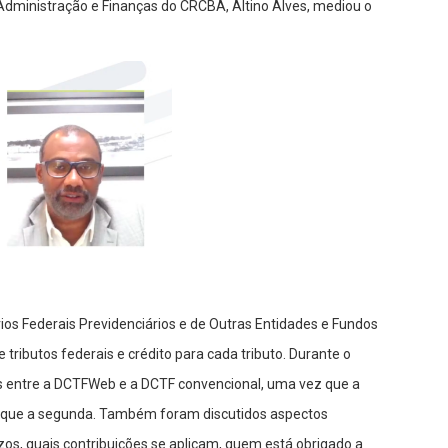
 Administração e Finanças do CRCBA, Altino Alves, mediou o
rios Federais Previdenciários e de Outras Entidades e Fundos
tributos federais e crédito para cada tributo. Durante o
s entre a DCTFWeb e a DCTF convencional, uma vez que a
o que a segunda. Também foram discutidos aspectos
zos, quais contribuições se aplicam, quem está obrigado a