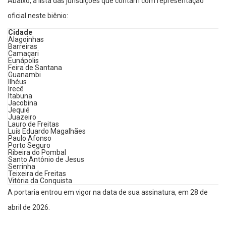
Abaixo, a lista das jurisdições que contam com representação
oficial neste biênio:
Cidade
Alagoinhas
Barreiras
Camaçari
Eunápolis
Feira de Santana
Guanambi
Ilhéus
Irecê
Itabuna
Jacobina
Jequié
Juazeiro
Lauro de Freitas
Luís Eduardo Magalhães
Paulo Afonso
Porto Seguro
Ribeira do Pombal
Santo Antônio de Jesus
Serrinha
Teixeira de Freitas
Vitória da Conquista
A portaria entrou em vigor na data de sua assinatura, em 28 de
abril de 2026.