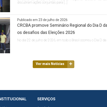
discutiram ações conjuntas para […]
Publicado em 23 de julho de 2026
CRCBA promove Seminário Regional do Dia D da 
os desafios das Eleições 2026
No dia 22 de julho de 2026, em todo o Brasil ocorreu o Dia D da
Ver mais Notícias
NSTITUCIONAL
SERVIÇOS