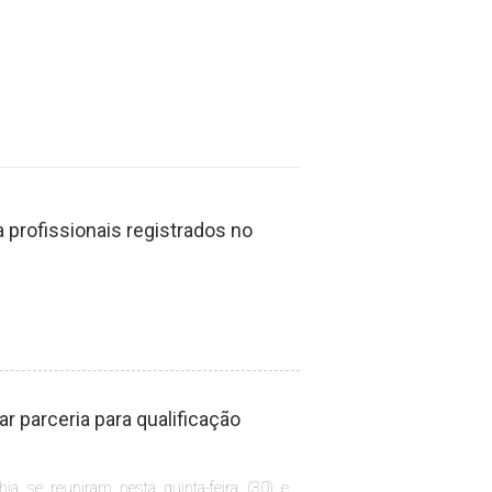
profissionais registrados no
 parceria para qualificação
hia se reuniram nesta quinta-feira (30) e