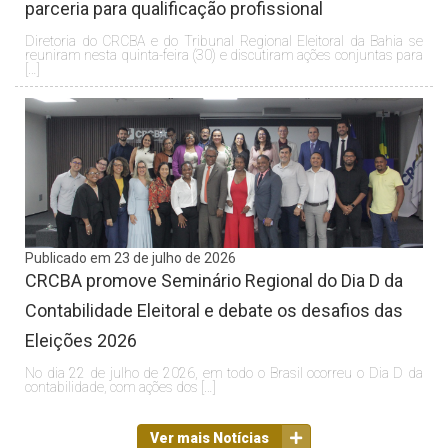
parceria para qualificação profissional
Diretoria do CRCBA e do Tribunal Regional Eleitoral da Bahia se
reuniram nesta quinta-feira (30) e discutiram ações conjuntas para
[…]
Publicado em 23 de julho de 2026
CRCBA promove Seminário Regional do Dia D da
Contabilidade Eleitoral e debate os desafios das
Eleições 2026
No dia 22 de julho de 2026, em todo o Brasil ocorreu o Dia D da
contabilidade, com ações dos […]
Ver mais Notícias