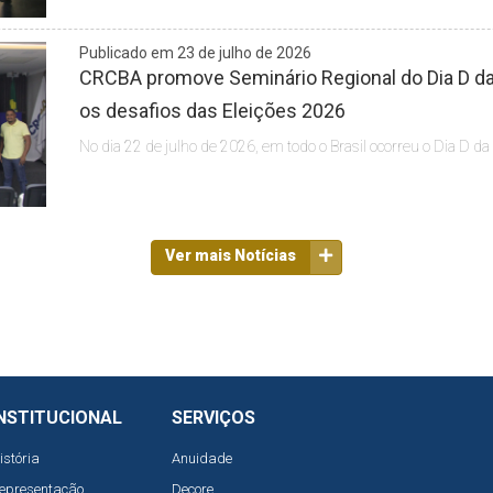
Publicado em 23 de julho de 2026
CRCBA promove Seminário Regional do Dia D da 
os desafios das Eleições 2026
No dia 22 de julho de 2026, em todo o Brasil ocorreu o Dia D da
Ver mais Notícias
NSTITUCIONAL
SERVIÇOS
istória
Anuidade
epresentação
Decore