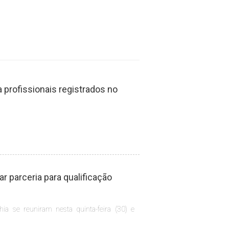
profissionais registrados no
 parceria para qualificação
hia se reuniram nesta quinta-feira (30) e