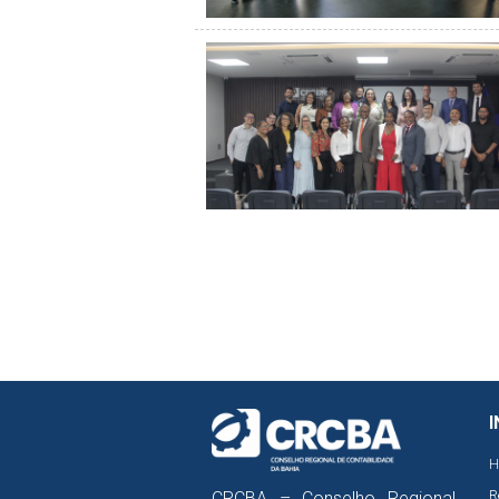
I
H
R
CRCBA – Conselho Regional