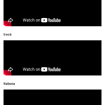
Irecê
Itabuna