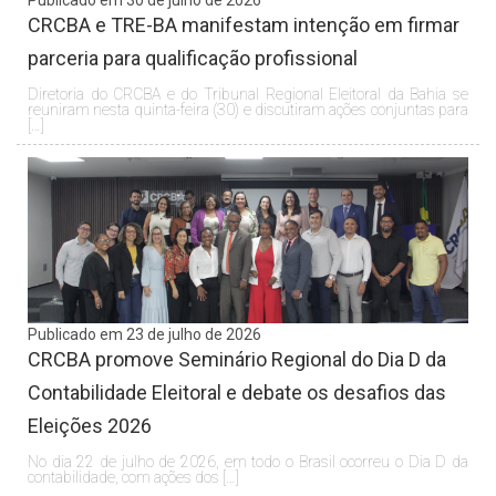
CRCBA e TRE-BA manifestam intenção em firmar
parceria para qualificação profissional
Diretoria do CRCBA e do Tribunal Regional Eleitoral da Bahia se
reuniram nesta quinta-feira (30) e discutiram ações conjuntas para
[…]
Publicado em 23 de julho de 2026
CRCBA promove Seminário Regional do Dia D da
Contabilidade Eleitoral e debate os desafios das
Eleições 2026
No dia 22 de julho de 2026, em todo o Brasil ocorreu o Dia D da
contabilidade, com ações dos […]